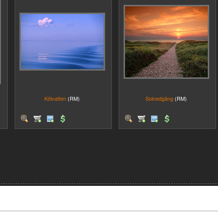
Kölvatten
(RM)
Solnedgång
(RM)