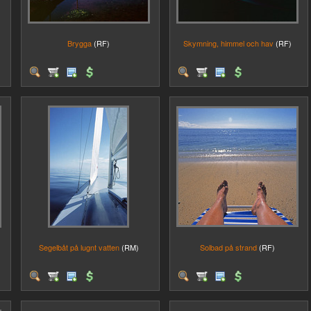
Brygga
(RF)
Skymning, himmel och hav
(RF)
Segelbåt på lugnt vatten
(RM)
Solbad på strand
(RF)