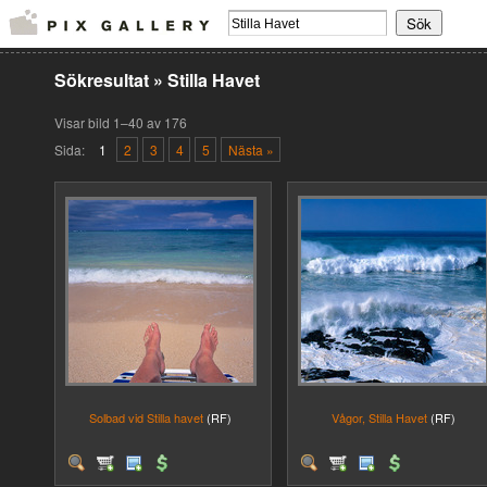
Sökresultat
»
Stilla Havet
Visar bild 1–40 av 176
Sida:
1
2
3
4
5
Nästa »
Solbad vid Stilla havet
(RF)
Vågor, Stilla Havet
(RF)