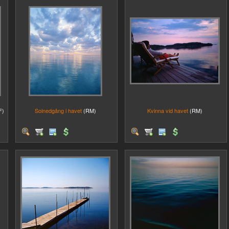
F)
Solnedgång i havet
(RM)
Kvinna vid havet
(RM)