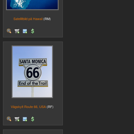
Satellitbild på Hawaii
(RM)
Vägskylt Route 66, USA
(RF)