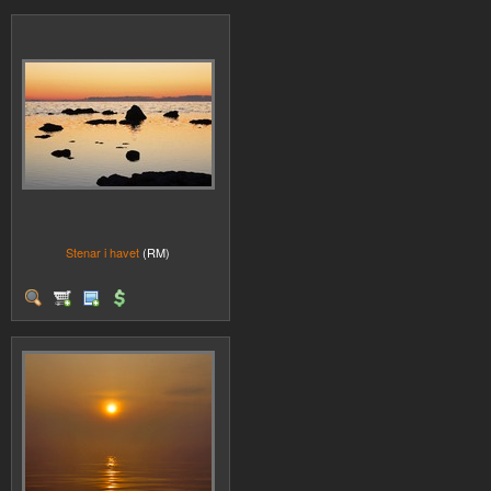
Stenar i havet
(RM)