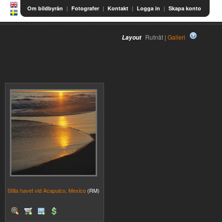
|
|
|
|
Om bildbyrån
Fotografer
Kontakt
Logga in
Skapa konto
Rutnät |
Galleri
Layout
Stilla havet vid Acapulco, Mexico
(RM)