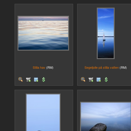
Stilla hav
(RM)
Segeljolle på stilla vatten
(RM)