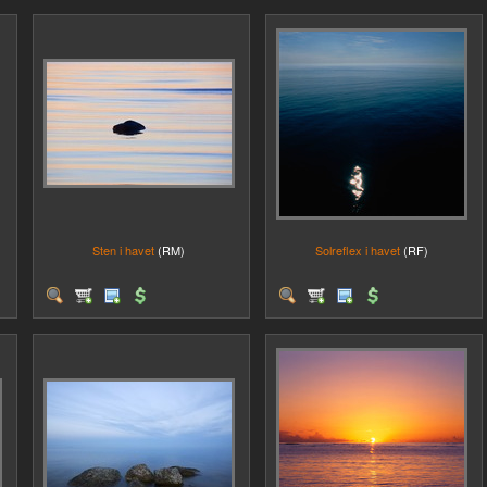
Sten i havet
(RM)
Solreflex i havet
(RF)