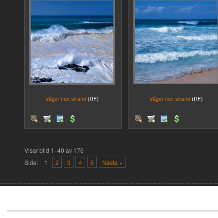
Vågor mot strand
(RF)
Vågor mot strand
(RF)
Visar bild 1–40 av 176
Sida:
1
2
3
4
5
Nästa »