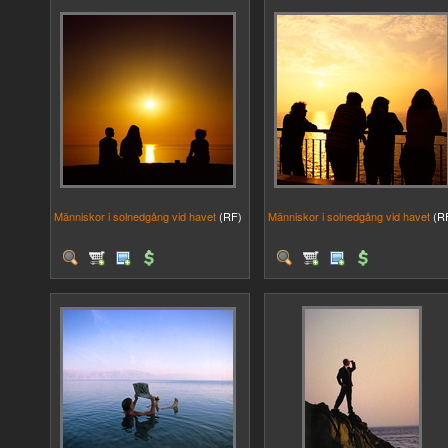
Människor i solnedgång vid havet
(RF)
Människor i solnedgång vid havet
(R