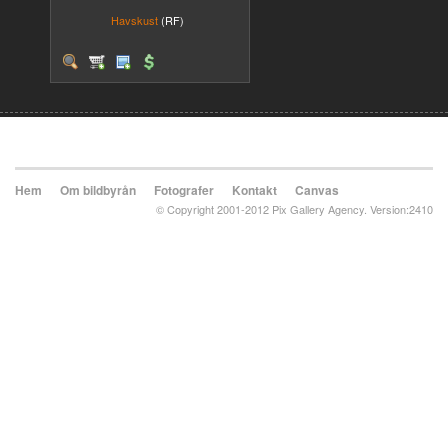
Havskust
(RF)
Hem
Om bildbyrån
Fotografer
Kontakt
Canvas
© Copyright 2001-2012 Pix Gallery Agency. Version:2410