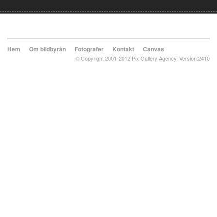
Hem
Om bildbyrån
Fotografer
Kontakt
Canvas
© Copyright 2001-2012 Pix Gallery Agency. Version:2410