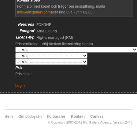
Kontakta oss
För hjälp med köpet och frågor om prissättning, maila
info@pixgallery.com
eller ring 031 - 711 62 00.
Referens
ZQKGHF
Fotograf
Arne Eklund
Licens-typ
Rights managed (RM)
Prisberäkning - Välj önskad licensiering nedan
Pris
Pris ej satt
Login
Hem
Om bildbyrån
Fotografer
Kontakt
Canvas
© Copyright 2001-2012 Pix Gallery Agency. Version:2410