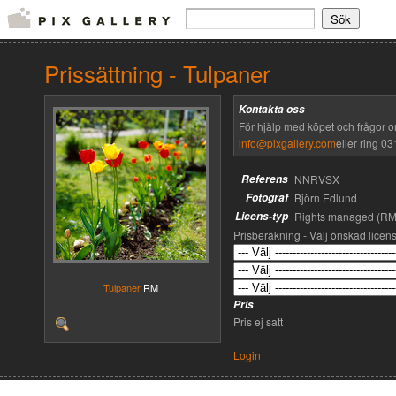
Prissättning - Tulpaner
Kontakta oss
För hjälp med köpet och frågor o
info@pixgallery.com
eller ring 03
Referens
NNRVSX
Fotograf
Björn Edlund
Licens-typ
Rights managed (RM
Prisberäkning - Välj önskad licen
Tulpaner
RM
Pris
Pris ej satt
Login