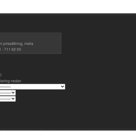
m prissättning, maila
1 - 711 62 00.
)
siering nedan