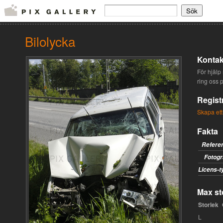
Bilolycka
Kontak
För hjälp 
ring oss 
Regist
Skapa ett
Fakta
Refere
Fotogr
Licens-t
Max sto
Storlek
L