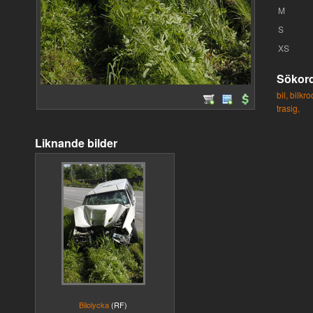
M
S
XS
Sökor
bil,
bilkro
trasig,
Liknande bilder
Bilolycka
(RF)