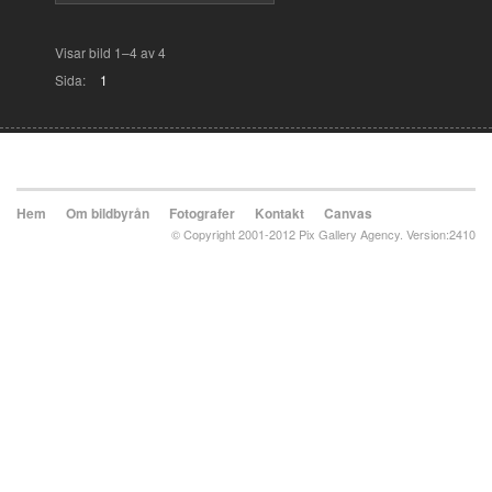
Visar bild 1–4 av 4
Sida:
1
Hem
Om bildbyrån
Fotografer
Kontakt
Canvas
© Copyright 2001-2012 Pix Gallery Agency. Version:2410