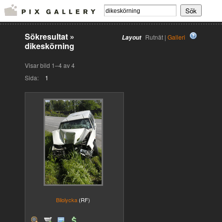
Sökresultat
»
Rutnät |
Galleri
Layout
dikeskörning
Visar bild 1–4 av 4
Sida:
1
Bilolycka
(RF)