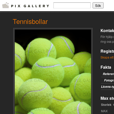
Tennisbollar
Kontak
För hjälp 
ring oss 
Regist
Skapa ett
Fakta
Refere
Fotogr
Licens-t
Max sto
Storlek
MAX