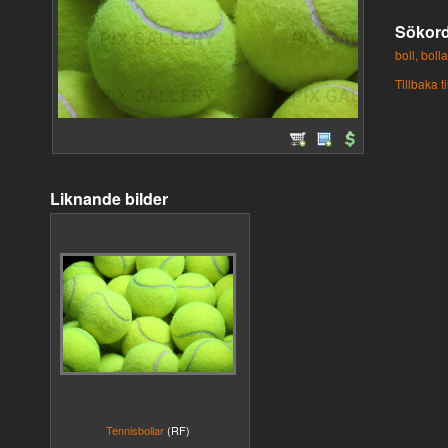
Sökor
boll,
bolla
Tillbaka ti
Liknande bilder
Tennisbollar
(RF)