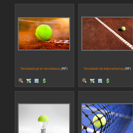
Tennisboll på en tennisbana
(RF)
Tennisboll vid linjemarkering
(RF)