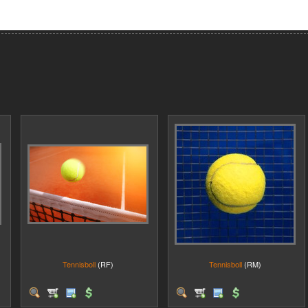
Tennisboll
(RF)
Tennisboll
(RM)