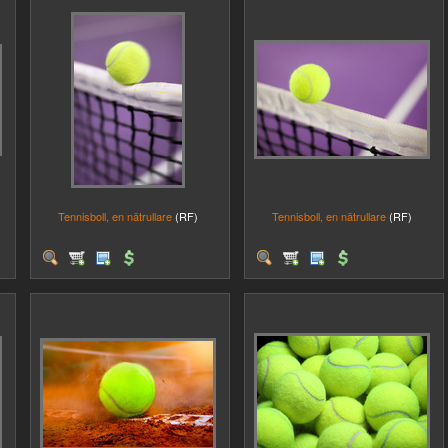
Tennisboll, en nätrullare
(RF)
Tennisboll, en nätrullare
(RF)