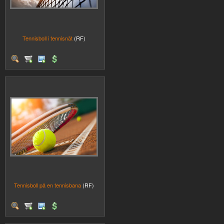
Tennisboll i tennisnät
(RF)
Tennisboll på en tennisbana
(RF)