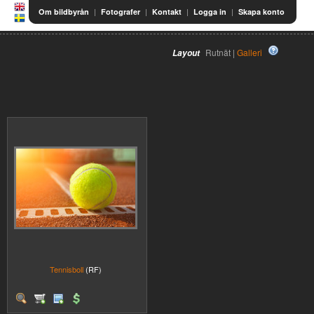
|
|
|
|
Om bildbyrån
Fotografer
Kontakt
Logga in
Skapa konto
Rutnät |
Galleri
Layout
Tennisboll
(RF)