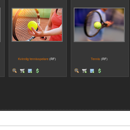
Kvinnlig tennisspelare
(RF)
Tennis
(RF)