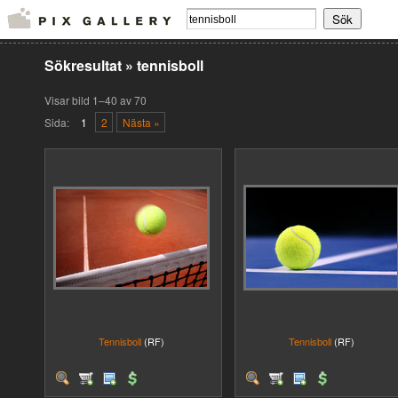
Sökresultat
»
tennisboll
Visar bild 1–40 av 70
Sida:
1
2
Nästa »
Tennisboll
(RF)
Tennisboll
(RF)