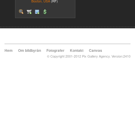
Boston, USA
(RF)
Hem
Om bildbyrån
Fotografer
Kontakt
Canvas
© Copyright 2001-2012 Pix Gallery Agency. Version:2410