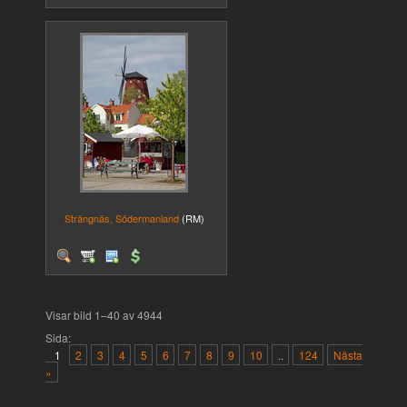
Strängnäs, Södermanland
(RM)
Visar bild 1–40 av 4944
Sida:
1
2
3
4
5
6
7
8
9
10
..
124
Nästa
»