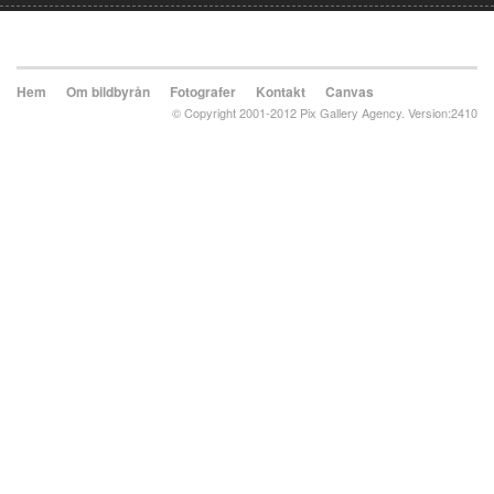
Hem
Om bildbyrån
Fotografer
Kontakt
Canvas
© Copyright 2001-2012 Pix Gallery Agency. Version:2410