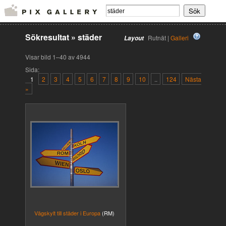
Sökresultat
»
städer
Rutnät |
Galleri
Layout
Visar bild 1–40 av 4944
Sida:
1
2
3
4
5
6
7
8
9
10
..
124
Nästa
»
Vägskylt till städer i Europa
(RM)