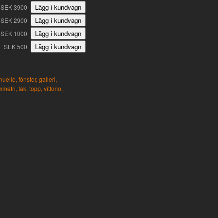
SEK 3900
SEK 2900
SEK 1000
SEK 500
uelle,
fönster,
galleri,
mmetri,
tak,
topp,
vittorio,