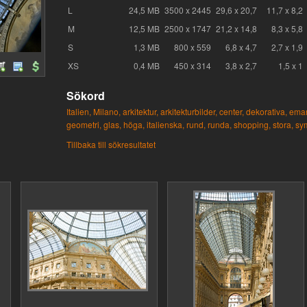
L
24,5 MB
3500 x 2445
29,6 x 20,7
11,7 x 8,2
M
12,5 MB
2500 x 1747
21,2 x 14,8
8,3 x 5,8
S
1,3 MB
800 x 559
6,8 x 4,7
2,7 x 1,9
XS
0,4 MB
450 x 314
3,8 x 2,7
1,5 x 1
Sökord
Italien,
Milano,
arkitektur,
arkitekturbilder,
center,
dekorativa,
eman
geometri,
glas,
höga,
italienska,
rund,
runda,
shopping,
stora,
sy
Tillbaka till sökresultatet