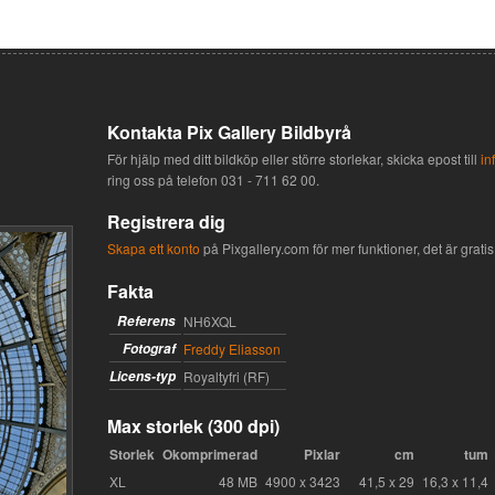
Kontakta Pix Gallery Bildbyrå
För hjälp med ditt bildköp eller större storlekar, skicka epost till
in
ring oss på telefon
031 - 711 62 00
.
Registrera dig
Skapa ett konto
på Pixgallery.com för mer funktioner, det är gratis 
Fakta
Referens
NH6XQL
Fotograf
Freddy Eliasson
Licens-typ
Royaltyfri (RF)
Max storlek (300 dpi)
Storlek
Okomprimerad
Pixlar
cm
tum
XL
48 MB
4900 x 3423
41,5 x 29
16,3 x 11,4