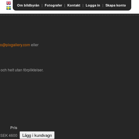
|
|
|
|
Om bildbyrån
Fotografer
Kontakt
Logga in
Skapa konto
fo@pixgallery.com
eller
och helt utan förpliktelser.
Pris
SEK 4600