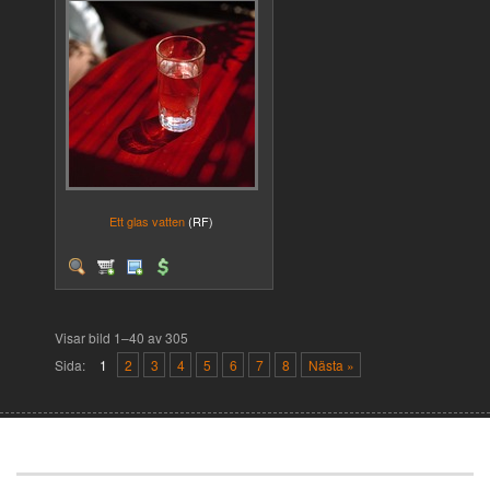
Ett glas vatten
(RF)
Visar bild 1–40 av 305
Sida:
1
2
3
4
5
6
7
8
Nästa »