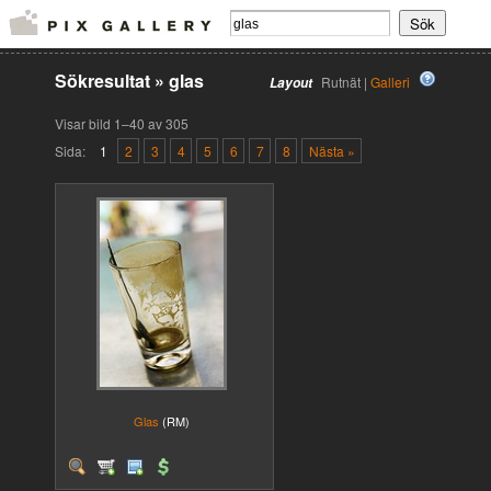
Sökresultat
»
glas
Rutnät |
Galleri
Layout
Visar bild 1–40 av 305
Sida:
1
2
3
4
5
6
7
8
Nästa »
Glas
(RM)