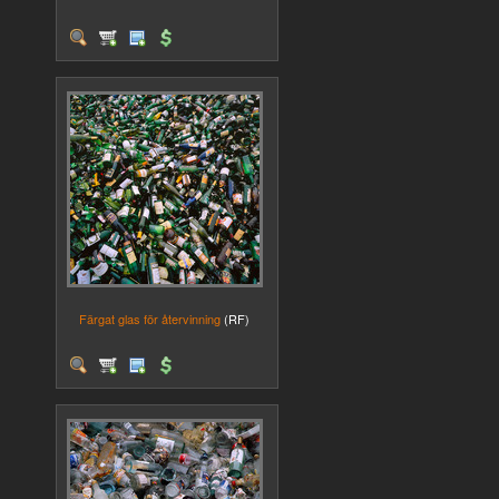
Färgat glas för återvinning
(RF)