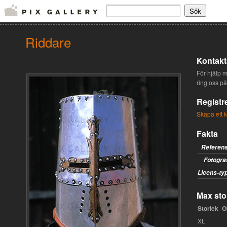
Riddare
Kontakt
För hjälp me
ring oss på
Registr
Skapa ett 
Fakta
Referen
Fotogra
Licens-ty
Max stor
Storlek
O
XL