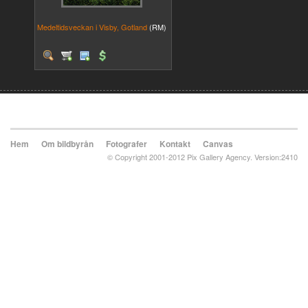
Medeltidsveckan i Visby, Gotland
(RM)
Hem
Om bildbyrån
Fotografer
Kontakt
Canvas
© Copyright 2001-2012 Pix Gallery Agency. Version:2410