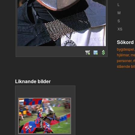
L
M
S
XS
Sökord
bygdespel,
hjälmar,
me
personer,
r
stående bil
Liknande bilder