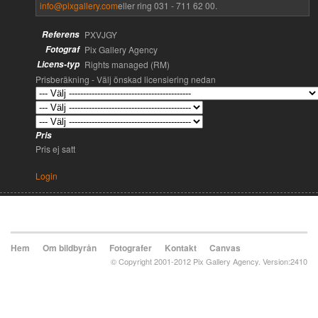
info@pixgallery.com
eller ring 031 - 711 62 00.
Referens
PXVJGY
Fotograf
Pix Gallery Agency
Licens-typ
Rights managed (RM)
Prisberäkning - Välj önskad licensiering nedan
Pris
Pris ej satt
Login
Hem
Om bildbyrån
Fotografer
Kontakt
Canvas
© Copyright 2001-2012 Pix Gallery Agency. Version:2410