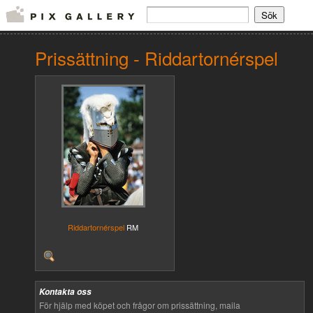
Prissättning - Riddartornérspel
Riddartornérspel
RM
Kontakta oss
För hjälp med köpet och frågor om prissättning, maila