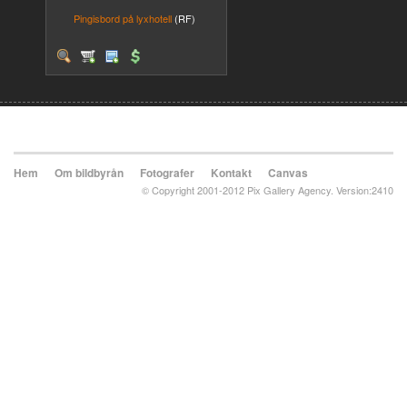
Pingisbord på lyxhotell
(RF)
Hem
Om bildbyrån
Fotografer
Kontakt
Canvas
© Copyright 2001-2012 Pix Gallery Agency. Version:2410