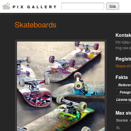
Skateboards
Kontak
För hjälp 
ring oss 
Regist
Skapa ett
Fakta
Refere
Fotogr
Licens-t
Max sto
Storlek
XL