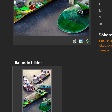
L
M
S
XS
Sökor
1409,
frit
fokus,
ska
transport
Liknande bilder