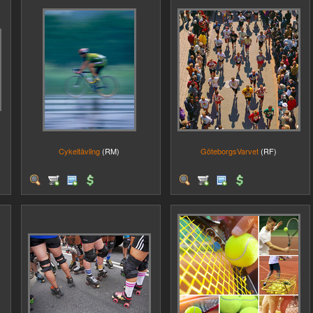
Cykeltävling
(RM)
GöteborgsVarvet
(RF)