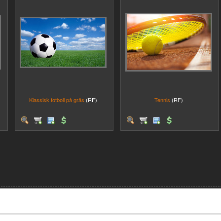
Klassisk fotboll på gräs
(RF)
Tennis
(RF)