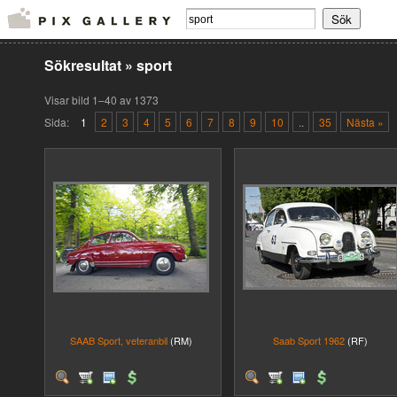
Sökresultat
»
sport
Visar bild 1–40 av 1373
Sida:
1
2
3
4
5
6
7
8
9
10
..
35
Nästa »
SAAB Sport, veteranbil
(RM)
Saab Sport 1962
(RF)