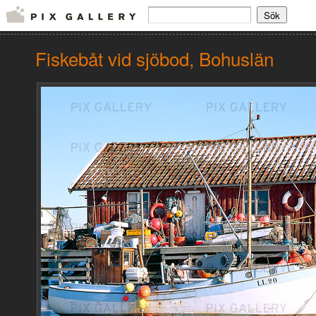
Fiskebåt vid sjöbod, Bohuslän