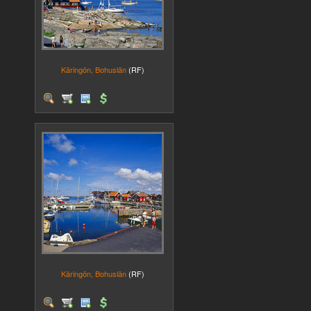
Käringön, Bohuslän
(RF)
Käringön, Bohuslän
(RF)