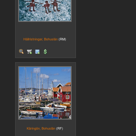
Hällristningar, Bohuslän
(RM)
Käringön, Bohuslän
(RF)