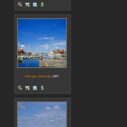
Käringön, Bohuslän
(RF)