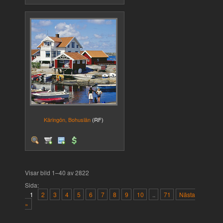
Käringön, Bohuslän
(RF)
Visar bild 1–40 av 2822
Sida:
1
2
3
4
5
6
7
8
9
10
..
71
Nästa
»