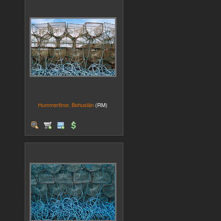
Hummertinor, Bohuslän
(RM)