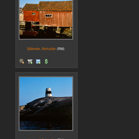
Sjöbodar, Bohuslän
(RM)