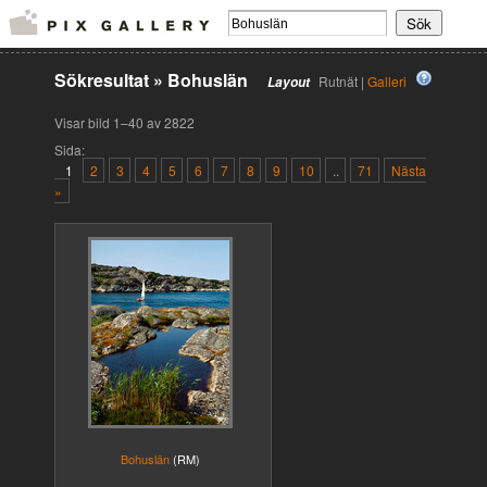
Sökresultat
»
Bohuslän
Rutnät |
Galleri
Layout
Visar bild 1–40 av 2822
Sida:
1
2
3
4
5
6
7
8
9
10
..
71
Nästa
»
Bohuslän
(RM)