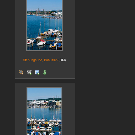
Stenungsund, Bohuslän
(RM)