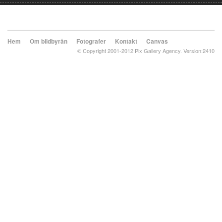
Hem
Om bildbyrån
Fotografer
Kontakt
Canvas
© Copyright 2001-2012 Pix Gallery Agency. Version:2410