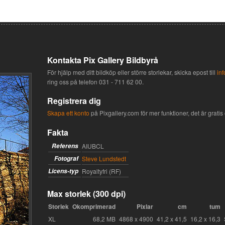
Kontakta Pix Gallery Bildbyrå
För hjälp med ditt bildköp eller större storlekar, skicka epost till
in
ring oss på telefon
031 - 711 62 00
.
Registrera dig
Skapa ett konto
på Pixgallery.com för mer funktioner, det är gratis o
Fakta
Referens
AIUBCL
Fotograf
Steve Lundstedt
Licens-typ
Royaltyfri (RF)
Max storlek (300 dpi)
Storlek
Okomprimerad
Pixlar
cm
tum
XL
68,2 MB
4868 x 4900
41,2 x 41,5
16,2 x 16,3