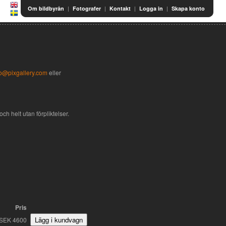
|
|
|
|
Om bildbyrån
Fotografer
Kontakt
Logga in
Skapa konto
fo@pixgallery.com
eller
ch helt utan förpliktelser.
Pris
SEK 4600