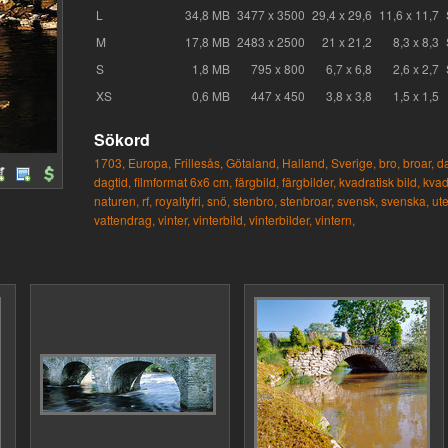
L
34,8 MB
3477 x 3500
29,4 x 29,6
11,6 x 11,7
M
17,8 MB
2483 x 2500
21 x 21,2
8,3 x 8,3
S
1,8 MB
795 x 800
6,7 x 6,8
2,6 x 2,7
XS
0,6 MB
447 x 450
3,8 x 3,8
1,5 x 1,5
Sökord
1703,
Europa,
Frillesås,
Götaland,
Halland,
Sverige,
bro,
broar,
d
dagtid,
filmformat 6x6 cm,
färgbild,
färgbilder,
kvadratisk bild,
kvad
naturen,
rf,
royaltyfri,
snö,
stenbro,
stenbroar,
svensk,
svenska,
ute
vattendrag,
vinter,
vinterbild,
vinterbilder,
vintern,