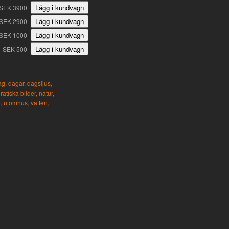
SEK 3900
SEK 2900
SEK 1000
SEK 500
ag,
dagar,
dagsljus,
ratiska bilder,
natur,
,
utomhus,
vatten,