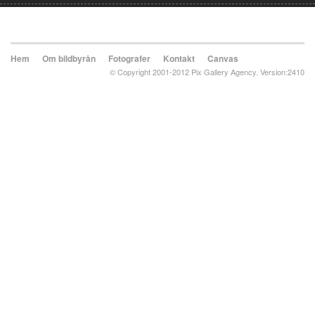
Hem
Om bildbyrån
Fotografer
Kontakt
Canvas
© Copyright 2001-2012 Pix Gallery Agency. Version:2410