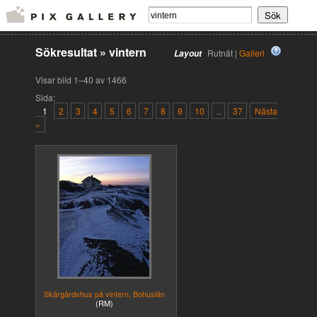
Sökresultat
»
vintern
Rutnät |
Galleri
Layout
Visar bild 1–40 av 1466
Sida:
1
2
3
4
5
6
7
8
9
10
..
37
Nästa
»
Skärgårdshus på vintern, Bohuslän
(RM)