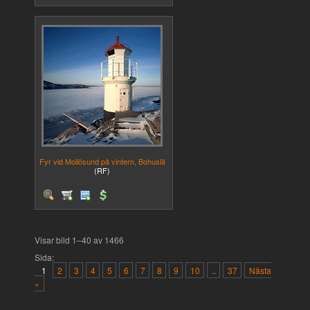
Fyr vid Mollösund på vintern, Bohuslä
(RF)
Visar bild 1–40 av 1466
Sida:
1
2
3
4
5
6
7
8
9
10
..
37
Nästa
»