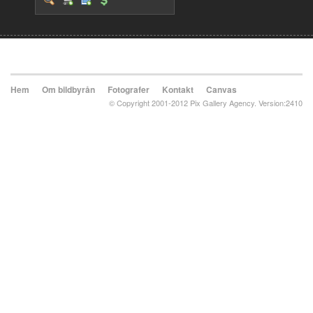
Hem
Om bildbyrån
Fotografer
Kontakt
Canvas
© Copyright 2001-2012 Pix Gallery Agency. Version:2410