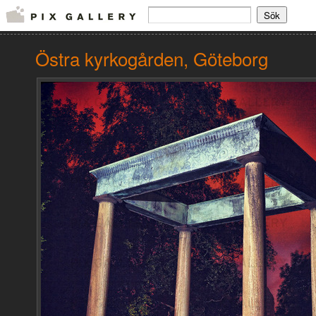
Östra kyrkogården, Göteborg