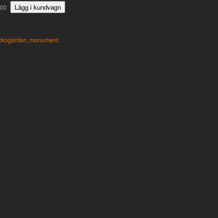
500
yrkogården,
monument,