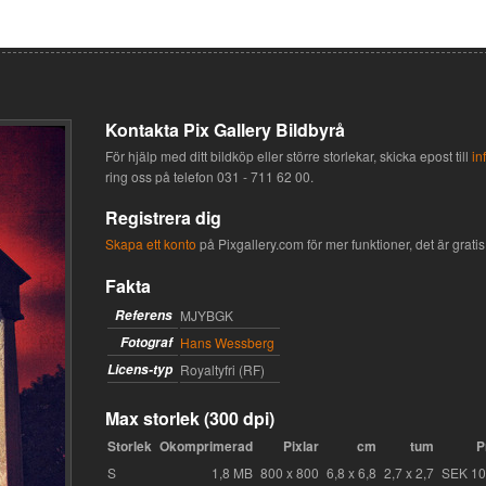
Kontakta Pix Gallery Bildbyrå
För hjälp med ditt bildköp eller större storlekar, skicka epost till
in
ring oss på telefon
031 - 711 62 00
.
Registrera dig
Skapa ett konto
på Pixgallery.com för mer funktioner, det är gratis 
Fakta
Referens
MJYBGK
Fotograf
Hans Wessberg
Licens-typ
Royaltyfri (RF)
Max storlek (300 dpi)
Storlek
Okomprimerad
Pixlar
cm
tum
P
S
1,8 MB
800 x 800
6,8 x 6,8
2,7 x 2,7
SEK 1