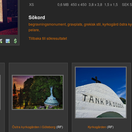
XS
0,6 MB
450 x 450
3,8 x 3,8
1,5 x 1,5
SEK 
Sökord
begravningsmonument,
gravplats,
grekisk stil,
kyrkogård östra k
pelare,
Tillbaka till sökresultatet
Östra kyrkogården i Göteborg
(RF)
Kyrkogården
(RF)