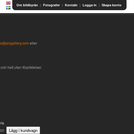
|
|
|
|
Om bildbyrån
Fotografer
Kontakt
Logga in
Skapa konto
fo@pixgallery.com
eller
och helt utan förpliktelser.
ris
000