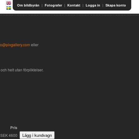
|
|
|
|
Om bildbyrån
Fotografer
Kontakt
Logga in
Skapa konto
fo@pixgallery.com
eller
och helt utan förpliktelser.
Pris
SEK 4600