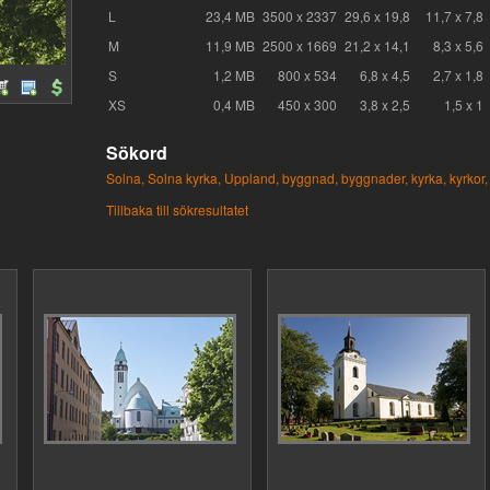
L
23,4 MB
3500 x 2337
29,6 x 19,8
11,7 x 7,8
M
11,9 MB
2500 x 1669
21,2 x 14,1
8,3 x 5,6
S
1,2 MB
800 x 534
6,8 x 4,5
2,7 x 1,8
XS
0,4 MB
450 x 300
3,8 x 2,5
1,5 x 1
Sökord
Solna,
Solna kyrka,
Uppland,
byggnad,
byggnader,
kyrka,
kyrkor,
Tillbaka till sökresultatet