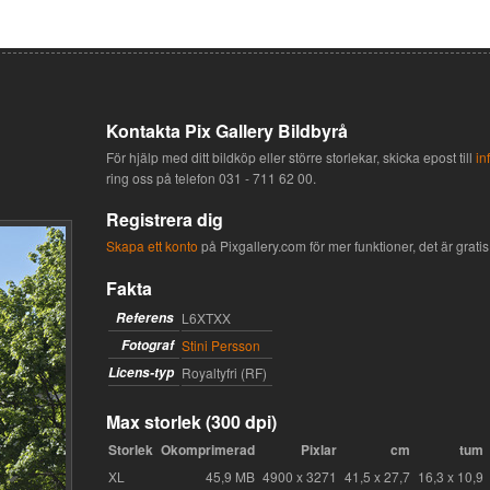
Kontakta Pix Gallery Bildbyrå
För hjälp med ditt bildköp eller större storlekar, skicka epost till
in
ring oss på telefon
031 - 711 62 00
.
Registrera dig
Skapa ett konto
på Pixgallery.com för mer funktioner, det är gratis 
Fakta
Referens
L6XTXX
Fotograf
Stini Persson
Licens-typ
Royaltyfri (RF)
Max storlek (300 dpi)
Storlek
Okomprimerad
Pixlar
cm
tum
XL
45,9 MB
4900 x 3271
41,5 x 27,7
16,3 x 10,9