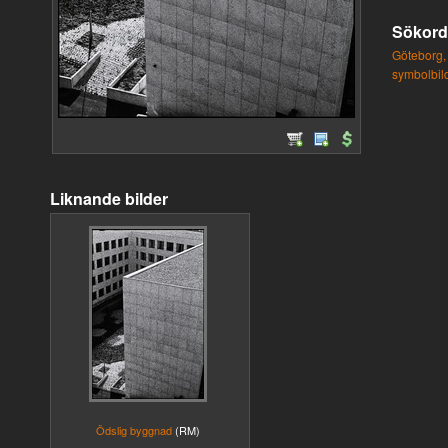
Sökord
Göteborg,
symbolbil
Liknande bilder
Ödslig byggnad
(RM)