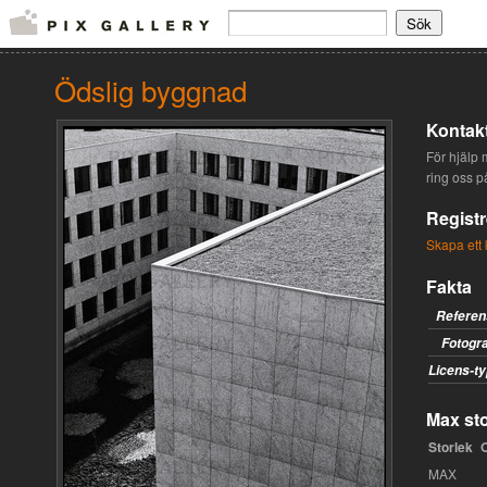
Ödslig byggnad
Kontakt
För hjälp m
ring oss p
Registr
Skapa ett 
Fakta
Referen
Fotogra
Licens-ty
Max sto
Storlek
MAX