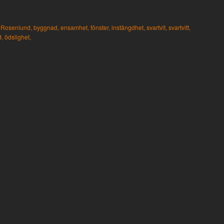
Rosenlund,
byggnad,
ensamhet,
fönster,
instängdhet,
svartvit,
svartvitt,
d,
ödslighet,