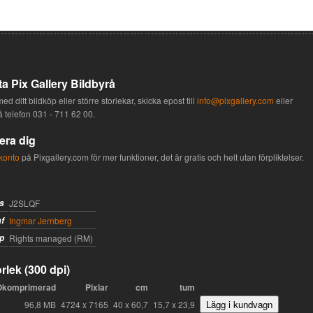
a Pix Gallery Bildbyrå
ed ditt bildköp eller större storlekar, skicka epost till
info@pixgallery.com
eller
å telefon
031 - 711 62 00
.
era dig
konto
på Pixgallery.com för mer funktioner, det är gratis och helt utan förpliktelser.
s
J2SLQF
f
Ingmar Jernberg
p
Rights managed (RM)
rlek (300 dpi)
Okomprimerad
Pixlar
cm
tum
96,8 MB
4724 x 7165
40 x 60,7
15,7 x 23,9