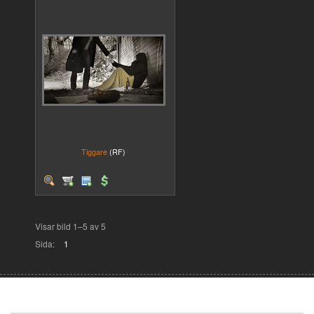
Tiggare
(RF)
Visar bild 1–5 av 5
Sida:
1