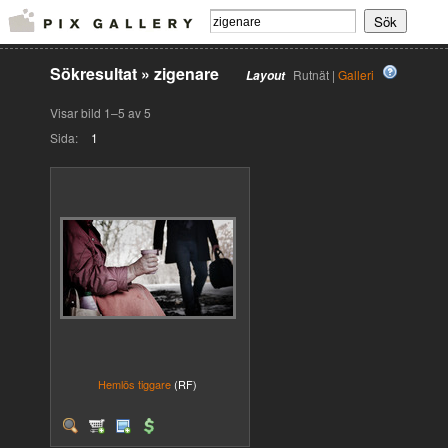
Sökresultat
»
zigenare
Rutnät |
Galleri
Layout
Visar bild 1–5 av 5
Sida:
1
Hemlös tiggare
(RF)