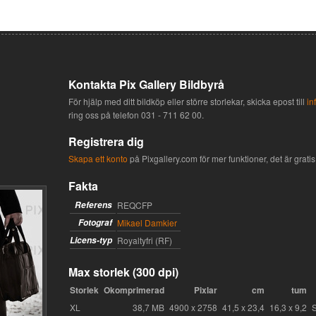
Kontakta Pix Gallery Bildbyrå
För hjälp med ditt bildköp eller större storlekar, skicka epost till
in
ring oss på telefon
031 - 711 62 00
.
Registrera dig
Skapa ett konto
på Pixgallery.com för mer funktioner, det är gratis 
Fakta
Referens
REQCFP
Fotograf
Mikael Damkier
Licens-typ
Royaltyfri (RF)
Max storlek (300 dpi)
Storlek
Okomprimerad
Pixlar
cm
tum
XL
38,7 MB
4900 x 2758
41,5 x 23,4
16,3 x 9,2