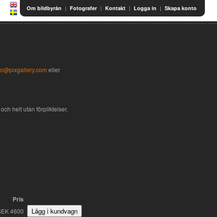
|
|
|
|
Om bildbyrån
Fotografer
Kontakt
Logga in
Skapa konto
fo@pixgallery.com
eller
och helt utan förpliktelser.
Pris
SEK 4600