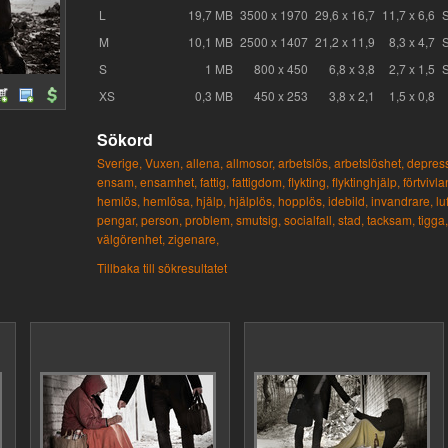
L
19,7 MB
3500 x 1970
29,6 x 16,7
11,7 x 6,6
M
10,1 MB
2500 x 1407
21,2 x 11,9
8,3 x 4,7
S
1 MB
800 x 450
6,8 x 3,8
2,7 x 1,5
XS
0,3 MB
450 x 253
3,8 x 2,1
1,5 x 0,8
Sökord
Sverige,
Vuxen,
allena,
allmosor,
arbetslös,
arbetslöshet,
depress
ensam,
ensamhet,
fattig,
fattigdom,
flykting,
flyktinghjälp,
förtvivla
hemlös,
hemlösa,
hjälp,
hjälplös,
hopplös,
idebild,
invandrare,
lu
pengar,
person,
problem,
smutsig,
socialfall,
stad,
tacksam,
tigga,
välgörenhet,
zigenare,
Tillbaka till sökresultatet