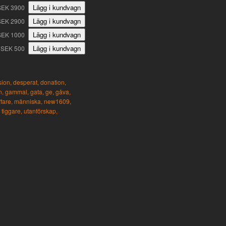
SEK 3900
SEK 2900
SEK 1000
SEK 500
ion,
desperat,
donation,
n,
gammal,
gata,
ge,
gåva,
ffare,
människa,
new1609,
tiggare,
utanförskap,