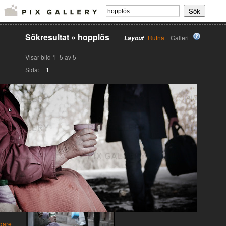
Sökresultat
»
hopplös
Rutnät
| Galleri
Layout
Visar bild 1–5 av 5
Sida:
1
gare