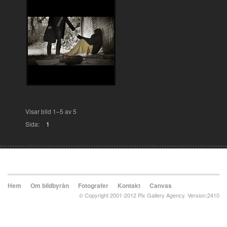
Visar bild 1–5 av 5
Sida:
1
Hem
Om bildbyrån
Fotografer
Kontakt
Canvas
© Copyright 2001-2012 Pix Gallery Agency. Version:2410