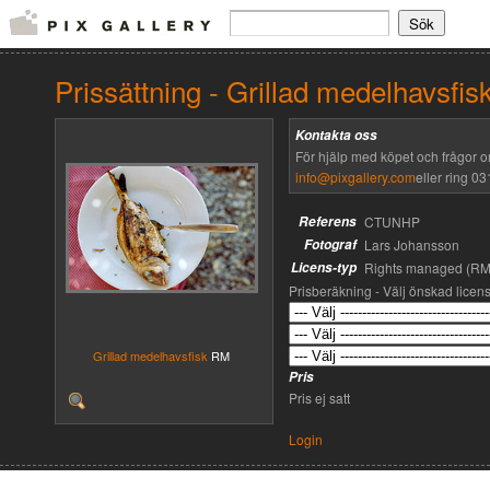
Prissättning - Grillad medelhavsfis
Kontakta oss
För hjälp med köpet och frågor o
info@pixgallery.com
eller ring 03
Referens
CTUNHP
Fotograf
Lars Johansson
Licens-typ
Rights managed (RM
Prisberäkning - Välj önskad licen
Grillad medelhavsfisk
RM
Pris
Pris ej satt
Login