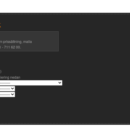
k
m prissättning, maila
1 - 711 62 00.
)
siering nedan