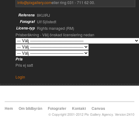
info@pixgallery.com
eller ring 031 - 711 62 00.
Referens
8KUIRJ
Fotograf
Ulf Sjöstedt
Licens-typ
Rights managed (RM)
Prisberäkning - Välj önskad licensiering nedan
Pris
Pris ej satt
Login
Hem
Om bildbyrån
Fotografer
Kontakt
Canvas
© Copyright 2001-2012 Pix Gallery Agency. Version:2410