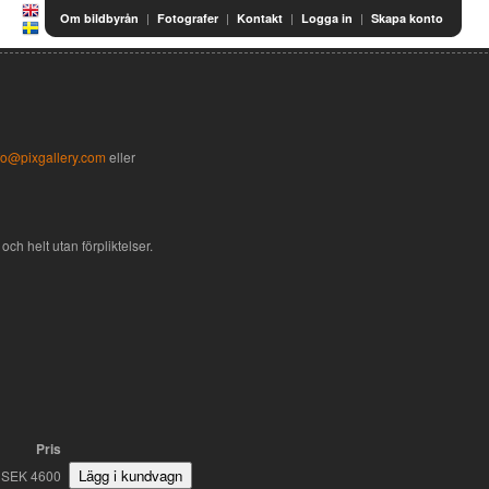
|
|
|
|
Om bildbyrån
Fotografer
Kontakt
Logga in
Skapa konto
fo@pixgallery.com
eller
och helt utan förpliktelser.
Pris
SEK 4600