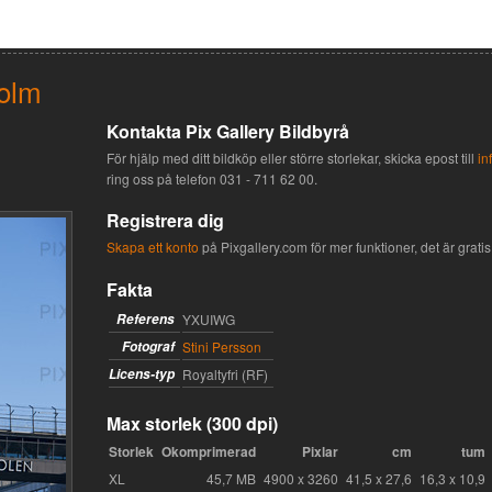
holm
Kontakta Pix Gallery Bildbyrå
För hjälp med ditt bildköp eller större storlekar, skicka epost till
in
ring oss på telefon
031 - 711 62 00
.
Registrera dig
Skapa ett konto
på Pixgallery.com för mer funktioner, det är gratis 
Fakta
Referens
YXUIWG
Fotograf
Stini Persson
Licens-typ
Royaltyfri (RF)
Max storlek (300 dpi)
Storlek
Okomprimerad
Pixlar
cm
tum
XL
45,7 MB
4900 x 3260
41,5 x 27,6
16,3 x 10,9