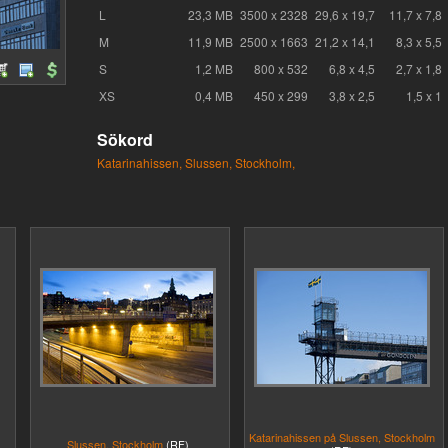
L
23,3 MB
3500 x 2328
29,6 x 19,7
11,7 x 7,8
M
11,9 MB
2500 x 1663
21,2 x 14,1
8,3 x 5,5
S
1,2 MB
800 x 532
6,8 x 4,5
2,7 x 1,8
XS
0,4 MB
450 x 299
3,8 x 2,5
1,5 x 1
Sökord
Katarinahissen,
Slussen,
Stockholm,
Katarinahissen på Slussen, Stockholm
Slussen, Stockholm
(RF)