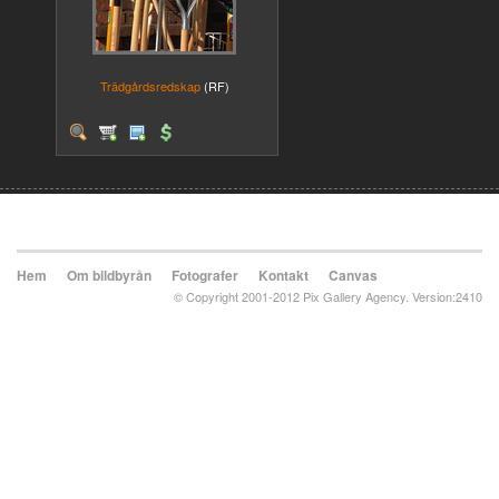
Trädgårdsredskap
(RF)
Hem
Om bildbyrån
Fotografer
Kontakt
Canvas
© Copyright 2001-2012 Pix Gallery Agency. Version:2410