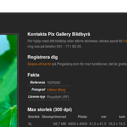
Kontakta Pix Gallery Bildbyrå
För hjälp med ditt bildköp eller större storlekar, skicka epost till
in
ring oss på telefon
031 - 711 62 00
.
Registrera dig
Skapa ett konto
på Pixgallery.com för mer funktioner, det är gratis 
Fakta
Referens
YDF9XK
Fotograf
Håkan Berg
Licens-typ
Royaltyfri (RF)
Max storlek (300 dpi)
Storlek
Okomprimerad
Pixlar
cm
tum
XL
68,7 MB
4900 x 4900
41,5 x 41,5
16,3 x 16,3