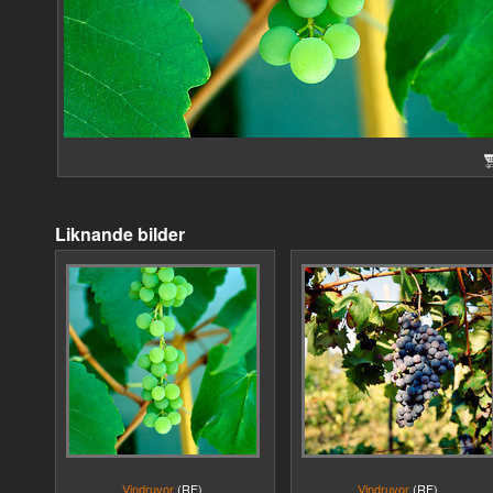
Liknande bilder
Vindruvor
(RF)
Vindruvor
(RF)