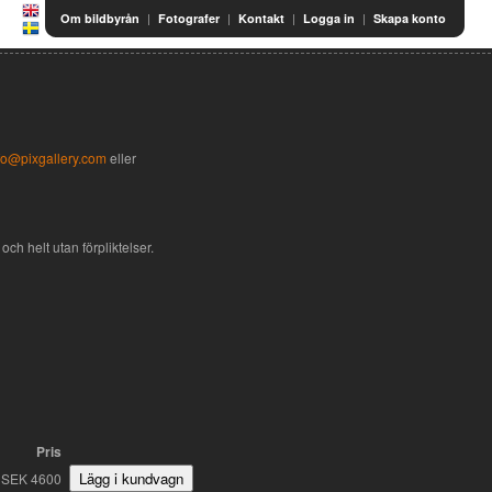
|
|
|
|
Om bildbyrån
Fotografer
Kontakt
Logga in
Skapa konto
fo@pixgallery.com
eller
och helt utan förpliktelser.
Pris
SEK 4600