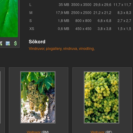
L
35 MB
3500 x 3500
29,6 x 29,6
11,7 x 11,7
M
17,9 MB
2500 x 2500
21,2 x 21,2
8,3 x 8,3
S
1,8 MB
800 x 800
6,8 x 6,8
2,7 x 2,7
XS
0,6 MB
450 x 450
3,8 x 3,8
1,5 x 1,5
Sökord
Vindruvor,
pixgallery,
vindruva,
vinodling,
Vindruvor
(RM)
Vindruvor
(RF)