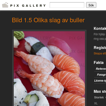
Bild 1.5 Olika slag av buller
Kontak
För hjälp 
ring oss 
Regist
Skapa ett
Fakta
Refere
Fotogr
Licens-t
Max sto
Storlek
XL