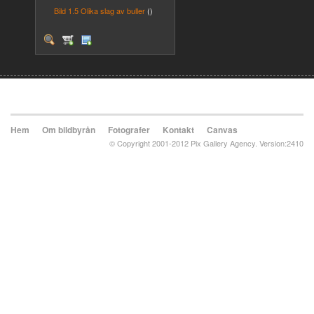
Bild 1.5 Olika slag av buller
()
Hem
Om bildbyrån
Fotografer
Kontakt
Canvas
© Copyright 2001-2012 Pix Gallery Agency. Version:2410