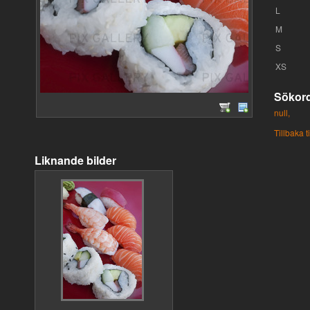
L
M
S
XS
Sökor
null,
Tillbaka t
Liknande bilder