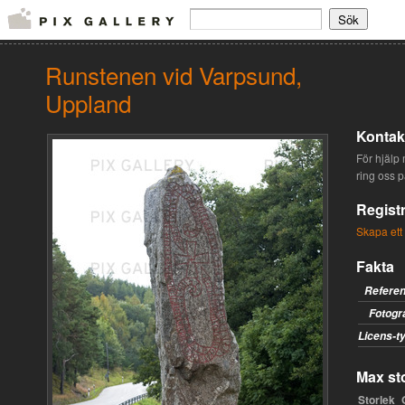
Runstenen vid Varpsund,
Uppland
Kontakt
För hjälp 
ring oss 
Registr
Skapa ett
Fakta
Refere
Fotogr
Licens-t
Max sto
Storlek