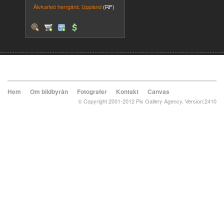
Älvkarleö herrgård, Uppland
(RF)
Hem
Om bildbyrån
Fotografer
Kontakt
Canvas
© Copyright 2001-2012 Pix Gallery Agency. Version:2410