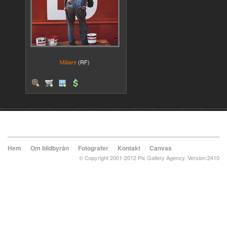
Målare
(RF)
Hem
Om bildbyrån
Fotografer
Kontakt
Canvas
© Copyright 2001-2012 Pix Gallery Agency. Version:2410