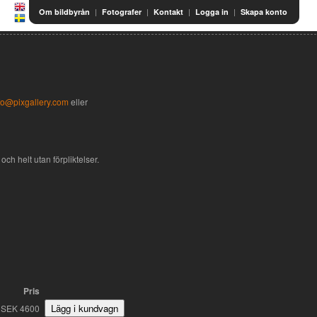
|
|
|
|
Om bildbyrån
Fotografer
Kontakt
Logga in
Skapa konto
fo@pixgallery.com
eller
och helt utan förpliktelser.
Pris
SEK 4600