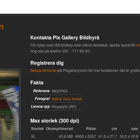
n
Kontakta Pix Gallery Bildbyrå
För hjälp med ditt bildköp eller större storlekar, skicka epost till
in
ring oss på telefon
031 - 711 62 00
.
Registrera dig
Skapa ett konto
på Pixgallery.com för mer funktioner, det är gratis 
Fakta
Referens
MQVFKG
Fotograf
Adina Tovy Amsel
Licens-typ
Royaltyfri (RF)
Max storlek (300 dpi)
Storlek
Okomprimerad
Pixlar
cm
tum
XL
45,8 MB
4900 x 3267
41,5 x 27,7
16,3 x 10,9