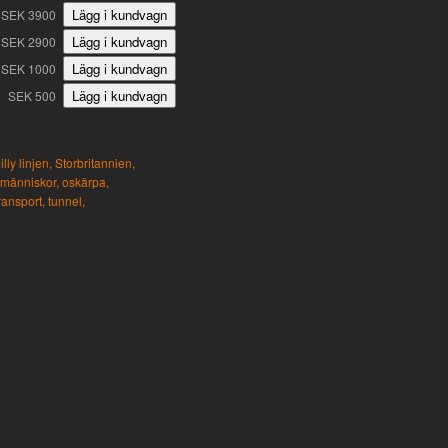
SEK 3900
SEK 2900
SEK 1000
SEK 500
lly linjen,
Storbritannien,
människor,
oskärpa,
ransport,
tunnel,