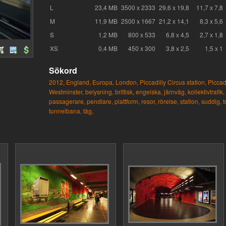
L
23,4 MB
3500 x 2333
29,6 x 19,8
11,7 x 7,8
M
11,9 MB
2500 x 1667
21,2 x 14,1
8,3 x 5,6
S
1,2 MB
800 x 533
6,8 x 4,5
2,7 x 1,8
XS
0,4 MB
450 x 300
3,8 x 2,5
1,5 x 1
Sökord
2012,
England,
Europa,
London,
Piccadilly Circus station,
Piccadi
Westminster,
belysning,
brittisk,
engelska,
järnväg,
kollektivtrafik,
passagerare,
pendlare,
plattform,
resor,
rörelse,
station,
suddig,
t
tunnelbana,
tåg,