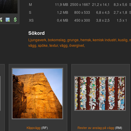
M
11,9 MB
2500 x 1667
21,2 x 14,1
8,3 x 5,6
S
1,2 MB
800 x 533
6,8 x 4,5
2,7 x 1,8
XS
0,4 MB
450 x 300
3,8 x 2,5
1,5 x 1
Sökord
Ljungaverk,
bokomslag,
grunge,
hemsk,
kemisk industri,
kuslig,
m
vägg,
spöke,
textur,
vägg,
övergivet,
Klippvägg
(RF)
Rester av anslag på vägg
(RM)