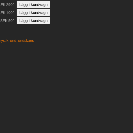
SEK 2900
SEK 1000
SEK 500
ystik,
ond,
ondskans