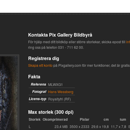
Kontakta Pix Gallery Bildbyrå
För hjälp med ditt bildköp eller större storlekar, skicka epost till
in
ring oss på telefon
031 - 711 62 00
.
Registrera dig
Skapa ett konto
på Pixgallery.com för mer funktioner, det är gratis 
Fakta
Referens
MLWXG1
Fotograf
Hans Wessberg
Licens-typ
Royaltyfri (RF)
Max storlek (300 dpi)
Storlek
Okomprimerad
Pixlar
cm
tum
L
23,4 MB
3500 x 2333
29,6 x 19,8
11,7 x 7,8