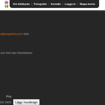
|
|
|
|
Om bildbyrån
Fotografer
Kontakt
Logga in
Skapa konto
fo@pixgallery.com
eller
och helt utan förpliktelser.
Pris
SEK 3900