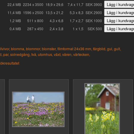
22,4 MB
2234 x 3500
18,9 x 29,6
7,4 x 11,7
SEK 3900
11,4 MB
1596 x 2500
13,5 x 21,2
5,3 x 8,3
SEK 2900
1,2 MB
511 x 800
4,3 x 6,8
1,7 x 2,7
SEK 1000
0,4 MB
287 x 450
2,4 x 3,8
1 x 1,5
SEK 500
lvivor,
blomma,
blommor,
blomster,
filmformat 24x36 mm,
färgbild,
gul,
gult,
d,
par,
solnedgång,
två,
utomhus,
växt,
våren,
vårtecken,
 sökresultatet