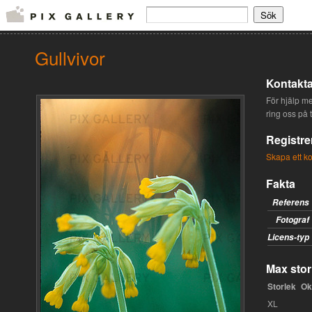
Gullvivor
Kontakta
För hjälp med
ring oss på 
Registre
Skapa ett k
Fakta
Referens
Fotograf
Licens-typ
Max stor
Storlek
Ok
XL