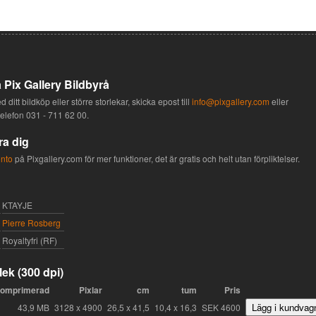
 Pix Gallery Bildbyrå
 ditt bildköp eller större storlekar, skicka epost till
info@pixgallery.com
eller
telefon
031 - 711 62 00
.
ra dig
onto
på Pixgallery.com för mer funktioner, det är gratis och helt utan förpliktelser.
KTAYJE
Pierre Rosberg
Royaltyfri (RF)
lek (300 dpi)
omprimerad
Pixlar
cm
tum
Pris
43,9 MB
3128 x 4900
26,5 x 41,5
10,4 x 16,3
SEK 4600