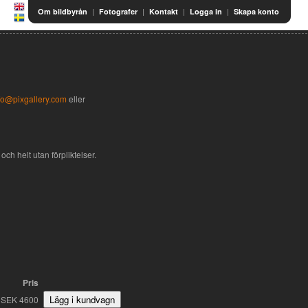
|
|
|
|
Om bildbyrån
Fotografer
Kontakt
Logga in
Skapa konto
fo@pixgallery.com
eller
och helt utan förpliktelser.
Pris
SEK 4600