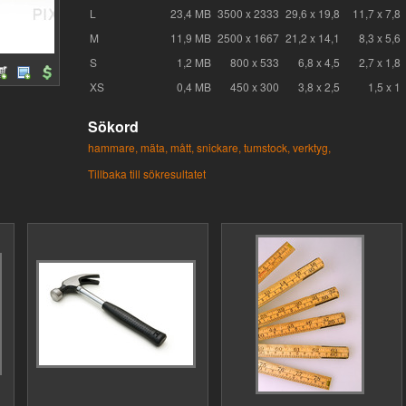
L
23,4 MB
3500 x 2333
29,6 x 19,8
11,7 x 7,8
M
11,9 MB
2500 x 1667
21,2 x 14,1
8,3 x 5,6
S
1,2 MB
800 x 533
6,8 x 4,5
2,7 x 1,8
XS
0,4 MB
450 x 300
3,8 x 2,5
1,5 x 1
Sökord
hammare,
mäta,
mått,
snickare,
tumstock,
verktyg,
Tillbaka till sökresultatet