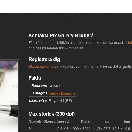
Kontakta Pix Gallery Bildbyrå
För hjälp med ditt bildköp eller större storlekar, skicka epost till
in
ring oss på telefon
031 - 711 62 00
.
Registrera dig
Skapa ett konto
på Pixgallery.com för mer funktioner, det är gratis 
Fakta
Referens
KGAKXL
Fotograf
Freddy Eliasson
Licens-typ
Royaltyfri (RF)
Max storlek (300 dpi)
Storlek
Okomprimerad
Pixlar
cm
tum
XL
45,8 MB
4900 x 3266
41,5 x 27,7
16,3 x 10,9