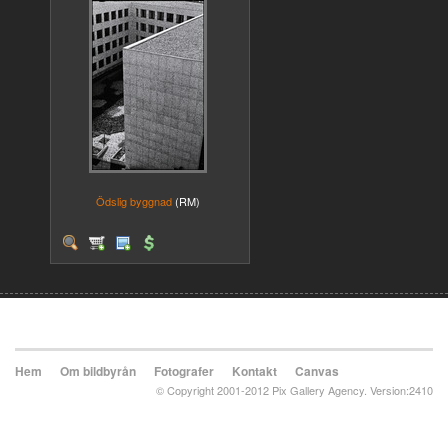
Ödslig byggnad
(RM)
Hem
Om bildbyrån
Fotografer
Kontakt
Canvas
© Copyright 2001-2012 Pix Gallery Agency. Version:2410