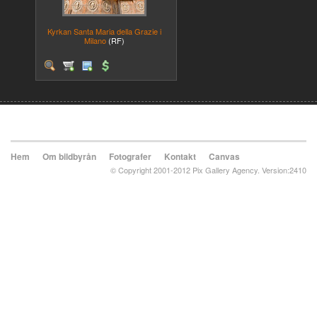
Kyrkan Santa Maria della Grazie i
Milano
(RF)
Hem
Om bildbyrån
Fotografer
Kontakt
Canvas
© Copyright 2001-2012 Pix Gallery Agency. Version:2410