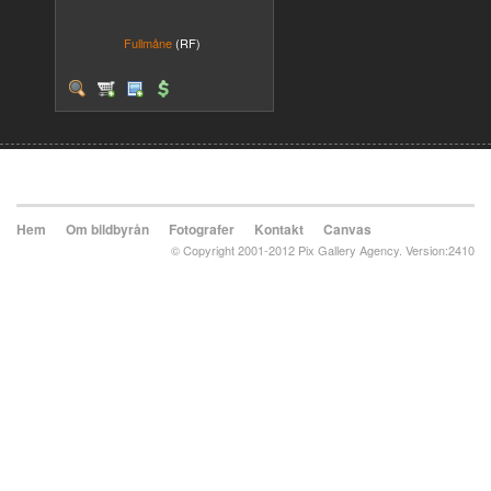
Fullmåne
(RF)
Hem
Om bildbyrån
Fotografer
Kontakt
Canvas
© Copyright 2001-2012 Pix Gallery Agency. Version:2410