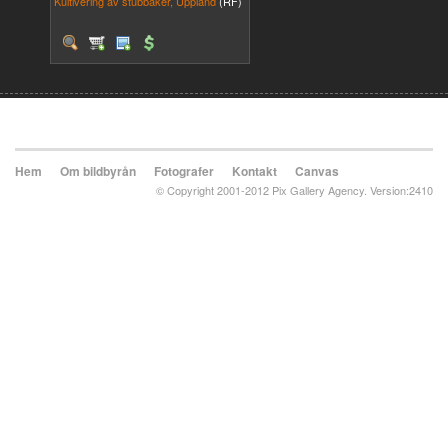
Kultivering av stubbåker, Uppland
(RF)
Hem
Om bildbyrån
Fotografer
Kontakt
Canvas
© Copyright 2001-2012 Pix Gallery Agency. Version:2410