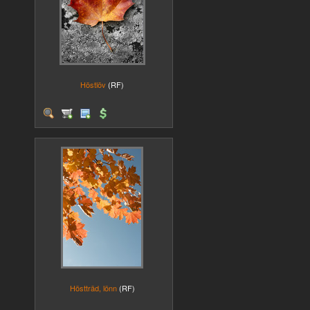
Höstlöv
(RF)
Höstträd, lönn
(RF)