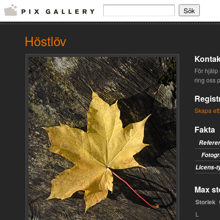
Höstlöv
Kontak
För hjälp 
ring oss 
Regist
Skapa ett
Fakta
Refere
Fotogr
Licens-t
Max sto
Storlek
L