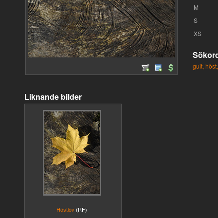
M
S
XS
Sökor
gult,
höst,
Liknande bilder
Höstlöv
(RF)