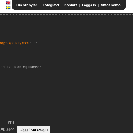
|
|
|
|
Om bildbyrån
Fotografer
Kontakt
Logga in
Skapa konto
fo@pixgallery.com
eller
och helt utan förpliktelser.
Pris
SEK 3900