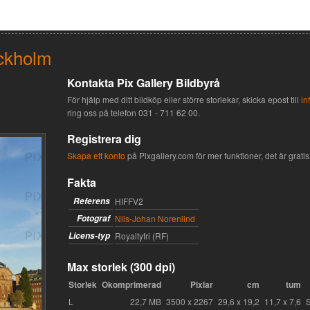
ckholm
Kontakta Pix Gallery Bildbyrå
För hjälp med ditt bildköp eller större storlekar, skicka epost till
in
ring oss på telefon
031 - 711 62 00
.
Registrera dig
Skapa ett konto
på Pixgallery.com för mer funktioner, det är gratis 
Fakta
Referens
HIFFV2
Fotograf
Nils-Johan Norenlind
Licens-typ
Royaltyfri (RF)
Max storlek (300 dpi)
Storlek
Okomprimerad
Pixlar
cm
tum
L
22,7 MB
3500 x 2267
29,6 x 19,2
11,7 x 7,6