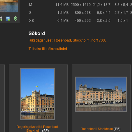
M
11,6 MB
2500 x 1619
21,2 x 13,7
8,3 x 5,4
S
1,2 MB
800 x 518
6,8 x 4,4
2,7 x 1,7
XS
0,4 MB
450 x 292
3,8 x 2,5
1,5 x 1
Sökord
Riksdagshuset,
Rosenbad,
Stockholm,
nor1703,
Tillbaka till sökresultatet
Regeringskansliet Rosenbad,
Rosenbad i Stockholm
(RF)
Stockholm
(RF)