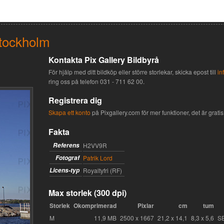
Stockholm
Kontakta Pix Gallery Bildbyrå
För hjälp med ditt bildköp eller större storlekar, skicka epost till
in
ring oss på telefon
031 - 711 62 00
.
Registrera dig
Skapa ett konto
på Pixgallery.com för mer funktioner, det är gratis 
Fakta
Referens
H2VV9R
Fotograf
Patrik Lord
Licens-typ
Royaltyfri (RF)
Max storlek (300 dpi)
Storlek
Okomprimerad
Pixlar
cm
tum
M
11,9 MB
2500 x 1667
21,2 x 14,1
8,3 x 5,6
S