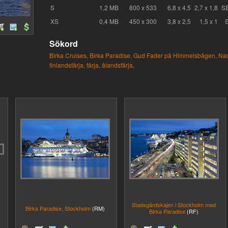
S
1,2 MB
800 x 533
6,8 x 4,5
2,7 x 1,8
S
XS
0,4 MB
450 x 300
3,8 x 2,5
1,5 x 1
Sökord
Birka Cruises,
Birka Paradise,
Gud Fader på Himmelsbågen,
Nac
finlandsfärja,
färja,
ålandsfärja,
Stadsgårdskajen i Stockholm med
Birka Paradise, Stockholm
(RM)
Birka Paradise
(RF)