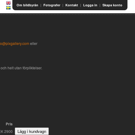
|
|
|
|
Om bildbyrån
Fotografer
Kontakt
Logga in
Skapa konto
fo@pixgallery.com
eller
och helt utan förpliktelser.
Pris
EK 2900