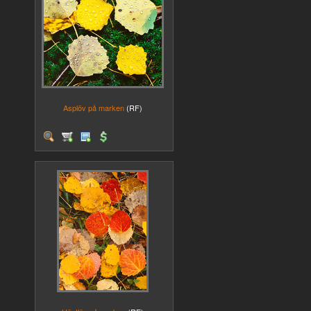
Asplöv på marken
(RF)