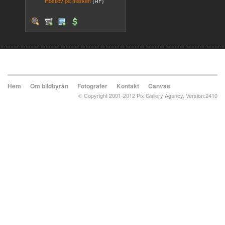
Höstlöv på marken
(RF)
Hem
Om bildbyrån
Fotografer
Kontakt
Canvas
© Copyright 2001-2012 Pix Gallery Agency. Version:2410