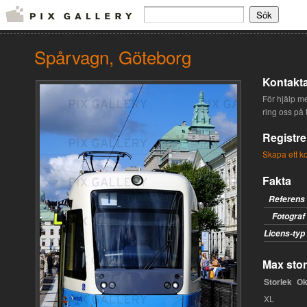
Spårvagn, Göteborg
Kontakta
För hjälp med
ring oss på
Registre
Skapa ett k
Fakta
Referens
Fotograf
Licens-typ
Max stor
Storlek
Ok
XL