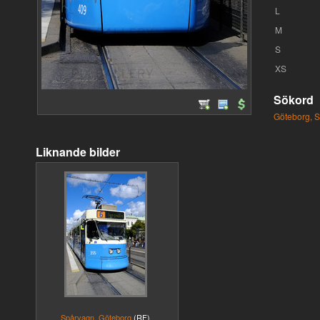
L
M
S
XS
Sökord
Göteborg,
S
Liknande bilder
Spårvagn, Göteborg
(RF)