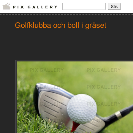
Golfklubba och boll i gräset