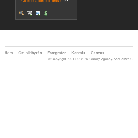
Golfklubba och boll i gräset
(RF)
Hem
Om bildbyrån
Fotografer
Kontakt
Canvas
© Copyright 2001-2012 Pix Gallery Agency. Version:2410